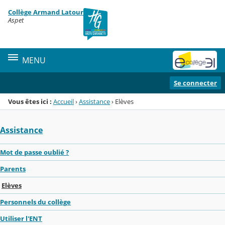
Panneau de gestion des cookies
Collège Armand Latour
Menu de la rubrique
Contenu
Aspet
MENU
Se connecter
Vous êtes ici :
Accueil
›
Assistance
›
Elèves
Assistance
Mot de passe oublié ?
Parents
Elèves
Personnels du collège
Utiliser l'ENT