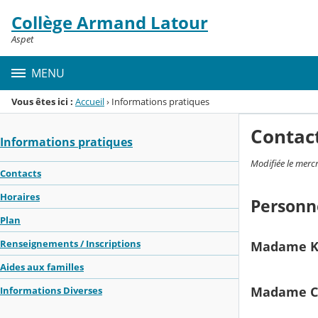
Panneau de gestion des cookies
Collège Armand Latour
Menu de la rubrique
Contenu
Aspet
MENU
Vous êtes ici :
Accueil
›
Informations pratiques
Contac
Informations pratiques
Modifiée le merc
Contacts
Horaires
Personn
Plan
Renseignements / Inscriptions
Madame Ka
Aides aux familles
Madame Ca
Informations Diverses