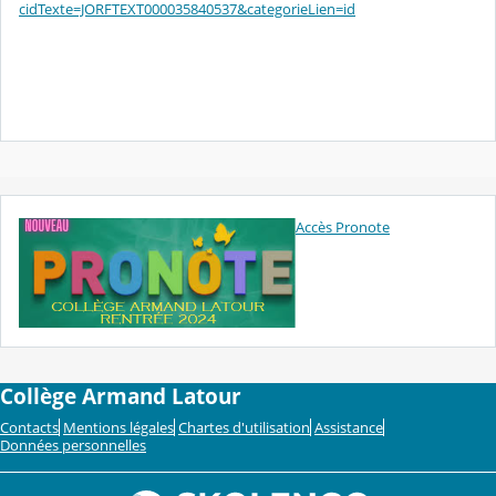
cidTexte=JORFTEXT000035840537&categorieLien=id
Accès Pronote
Collège Armand Latour
Contacts
Mentions légales
Chartes d'utilisation
Assistance
Données personnelles