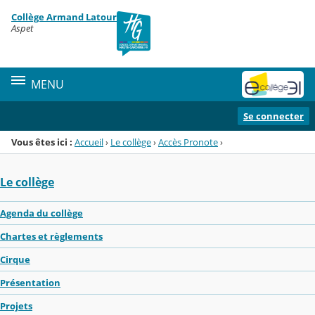
Panneau de gestion des cookies
Collège Armand Latour
Menu de la rubrique
Contenu
Aspet
MENU
Se connecter
Vous êtes ici :
Accueil
›
Le collège
›
Accès Pronote
›
Le collège
Agenda du collège
Chartes et règlements
Cirque
Présentation
Projets