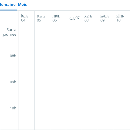
Semaine
Mois
lun.
mar.
mer.
ven.
sam.
dim.
jeu.
07
04
05
06
08
09
10
Sur la
journée
08h
09h
10h