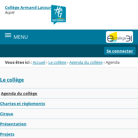
Panneau de gestion des cookies
Collège Armand Latour
Menu de la rubrique
Contenu
Aspet
MENU
Se connecter
Vous êtes ici :
Accueil
›
Le collège
›
Agenda du collège
›
Agenda
Le collège
Agenda du collège
Chartes et règlements
Cirque
Présentation
Projets