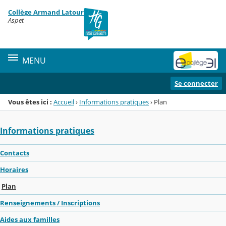
Panneau de gestion des cookies
Collège Armand Latour
Menu de la rubrique
Contenu
Aspet
MENU
Se connecter
Vous êtes ici :
Accueil
›
Informations pratiques
›
Plan
Informations pratiques
Contacts
Horaires
Plan
Renseignements / Inscriptions
Aides aux familles