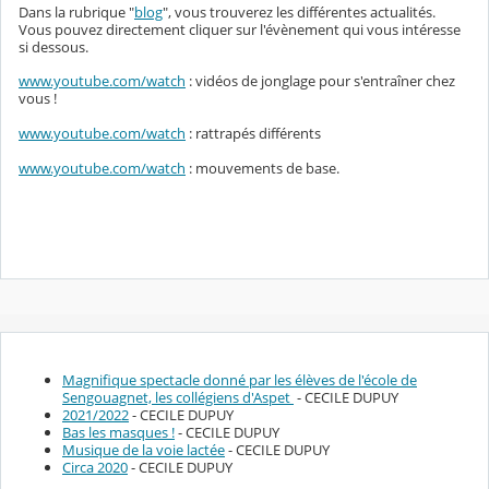
Dans la rubrique "
blog
", vous trouverez les différentes actualités.
Vous pouvez directement cliquer sur l'évènement qui vous intéresse
si dessous.
www.youtube.com/watch
: vidéos de jonglage pour s'entraîner chez
vous !
www.youtube.com/watch
: rattrapés différents
www.youtube.com/watch
: mouvements de base.
Magnifique spectacle donné par les élèves de l'école de
Sengouagnet, les collégiens d'Aspet
- CECILE DUPUY
2021/2022
- CECILE DUPUY
Bas les masques !
- CECILE DUPUY
Musique de la voie lactée
- CECILE DUPUY
Circa 2020
- CECILE DUPUY