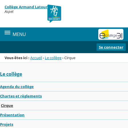
Panneau de gestion des cookies
Collège Armand Latour
Menu de la rubrique
Contenu
Aspet
MENU
Se connecter
Vous êtes ici :
Accueil
›
Le collège
›
Cirque
Le collège
Agenda du collège
Chartes et règlements
Cirque
Présentation
Projets