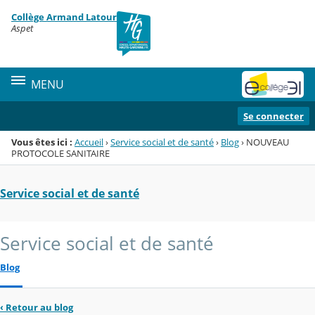
Panneau de gestion des cookies
Collège Armand Latour
Menu de la rubrique
Contenu
Aspet
MENU
Se connecter
Vous êtes ici :
Accueil
›
Service social et de santé
›
Blog
›
NOUVEAU
PROTOCOLE SANITAIRE
Service social et de santé
Service social et de santé
Blog
‹
Retour au blog