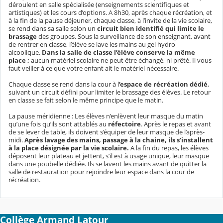
déroulent en salle spécialisée (enseignements scientifiques et
artistiques) et les cours d’options. A 8h30, après chaque récréation, et
à la fin de la pause déjeuner, chaque classe, à l’invite de la vie scolaire,
se rend dans sa salle selon un
circuit bien identifié qui limite le
brassage
des groupes. Sous la surveillance de son enseignant, avant
de rentrer en classe, l’élève se lave les mains au gel hydro
alcoolique.
Dans la salle de classe l’élève conserve la même
place ;
aucun matériel scolaire ne peut être échangé, ni prêté. Il vous
faut veiller à ce que votre enfant ait le matériel nécessaire.
Chaque classe se rend dans la cour à l
’espace de récréation dédié
,
suivant un circuit défini pour limiter le brassage des élèves. Le retour
en classe se fait selon le même principe que le matin.
La pause méridienne : Les élèves n’enlèvent leur masque du matin
qu’une fois qu’ils sont attablés au
réfectoire
. Après le repas et avant
de se lever de table, ils doivent s’équiper de leur masque de l’après-
midi.
Après lavage des mains, passage à la chaine, ils s’installent
à la place désignée par la vie scolaire.
A la fin du repas, les élèves
déposent leur plateau et jettent, s’il est à usage unique, leur masque
dans une poubelle dédiée. Ils se lavent les mains avant de quitter la
salle de restauration pour rejoindre leur espace dans la cour de
récréation.
Collège Armand Latour