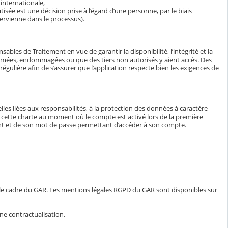
internationale,
isée est une décision prise à l’égard d’une personne, par le biais
ervienne dans le processus).
bles de Traitement en vue de garantir la disponibilité, l’intégrité et la
ormées, endommagées ou que des tiers non autorisés y aient accès. Des
égulière afin de s’assurer que l’application respecte bien les exigences de
lles liées aux responsabilités, à la protection des données à caractère
e à cette charte au moment où le compte est activé lors de la première
iant et de son mot de passe permettant d’accéder à son compte.
 le cadre du GAR. Les mentions légales RGPD du GAR sont disponibles sur
ne contractualisation.