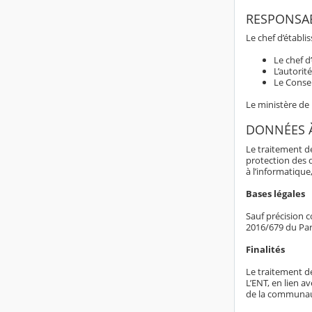
RESPONSAB
Le chef d’établ
Le chef d
L’autorit
Le Consei
Le ministère de
DONNÉES 
Le traitement d
protection des 
à l’informatique,
Bases légales
Sauf précision c
2016/679 du Par
Finalités
Le traitement d
L’ENT, en lien av
de la communaut