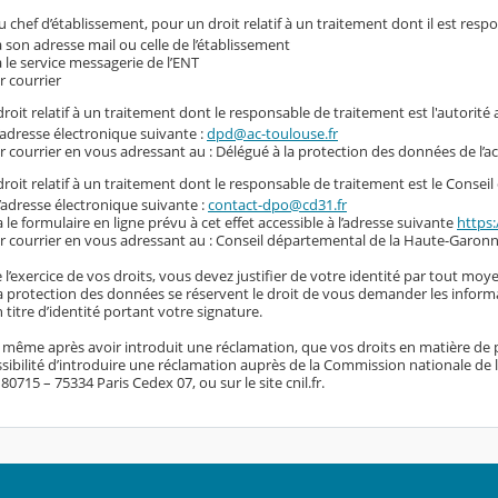
 chef d’établissement, pour un droit relatif à un traitement dont il est resp
a son adresse mail ou celle de l’établissement
a le service messagerie de l’ENT
r courrier
roit relatif à un traitement dont le responsable de traitement est l'autorité
l’adresse électronique suivante :
dpd@ac-toulouse.fr
r courrier en vous adressant au : Délégué à la protection des données de l’
roit relatif à un traitement dont le responsable de traitement est le Conse
l’adresse électronique suivante :
contact-dpo@cd31.fr
a le formulaire en ligne prévu à cet effet accessible à l’adresse suivante
https:
r courrier en vous adressant au : Conseil départemental de la Haute-Garonn
 l’exercice de vos droits, vous devez justifier de votre identité par tout moye
 la protection des données se réservent le droit de vous demander les inform
titre d’identité portant votre signature.
, même après avoir introduit une réclamation, que vos droits en matière de 
sibilité d’introduire une réclamation auprès de la Commission nationale de l’i
0715 – 75334 Paris Cedex 07, ou sur le site cnil.fr.