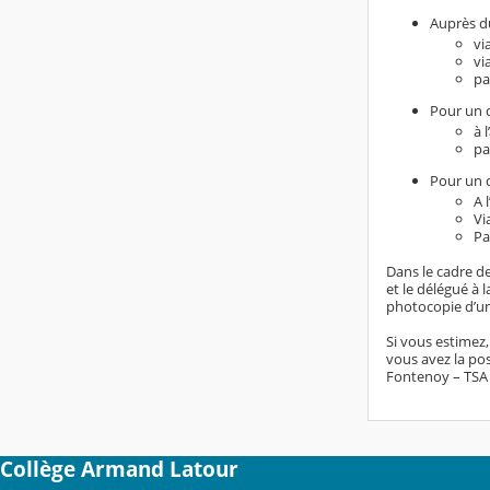
Auprès du
vi
vi
pa
Pour un d
à 
pa
Pour un d
A 
Vi
Pa
Dans le cadre de
et le délégué à
photocopie d’un 
Si vous estimez
vous avez la pos
Fontenoy – TSA 8
Collège Armand Latour