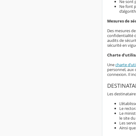
Ne sont p
Ne font p
d’algorit
Mesures de sé
Des mesures de s
confidentialité
audits de sécuri
sécurité en vigu
Charte d’utilis
Une
charte d’uti
personnel, aux d
connexion. Il i
DESTINATA
Les destinataire
L’établis
Le rector
Le minist
le site d
Les servi
Ainsi que