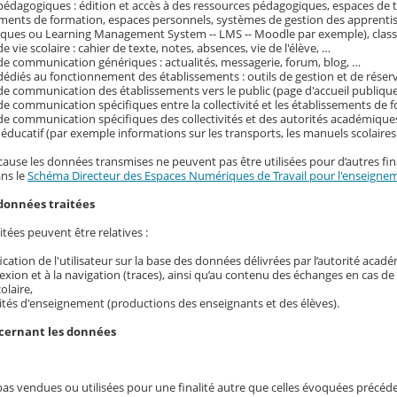
pédagogiques : édition et accès à des ressources pédagogiques, espaces de tr
ements de formation, espaces personnels, systèmes de gestion des apprenti
ques ou Learning Management System -- LMS -- Moodle par exemple), classe
e vie scolaire : cahier de texte, notes, absences, vie de l'élève, …
de communication génériques : actualités, messagerie, forum, blog, …
dédiés au fonctionnement des établissements : outils de gestion et de réser
de communication des établissements vers le public (page d'accueil publique
de communication spécifiques entre la collectivité et les établissements de f
de communication spécifiques des collectivités et des autorités académique
ducatif (par exemple informations sur les transports, les manuels scolaire
cause les données transmises ne peuvent pas être utilisées pour d’autres fina
ans le
Schéma Directeur des Espaces Numériques de Travail pour l'enseignem
données traitées
tées peuvent être relatives :
ification de l'utilisateur sur la base des données délivrées par l’autorité acad
exion et à la navigation (traces), ainsi qu’au contenu des échanges en cas d
colaire,
ités d'enseignement (productions des enseignants et des élèves).
ncernant les données
pas vendues ou utilisées pour une finalité autre que celles évoquées précé