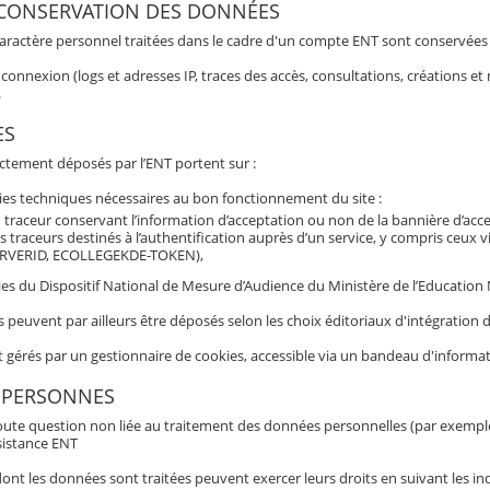
 CONSERVATION DES DONNÉES
aractère personnel traitées dans le cadre d'un compte ENT sont conservées po
connexion (logs et adresses IP, traces des accès, consultations, créations 
.
ES
ectement déposés par l’ENT portent sur :
ies techniques nécessaires au bon fonctionnement du site :
 traceur conservant l’information d’acceptation ou non de la bannière d’acc
s traceurs destinés à l’authentification auprès d’un service, y compris ceux 
RVERID, ECOLLEGEKDE-TOKEN),
es du Dispositif National de Mesure d’Audience du Ministère de l’Education N
s peuvent par ailleurs être déposés selon les choix éditoriaux d'intégratio
t gérés par un gestionnaire de cookies, accessible via un bandeau d'informat
 PERSONNES
oute question non liée au traitement des données personnelles (par exemple b
sistance ENT
nt les données sont traitées peuvent exercer leurs droits en suivant les ind