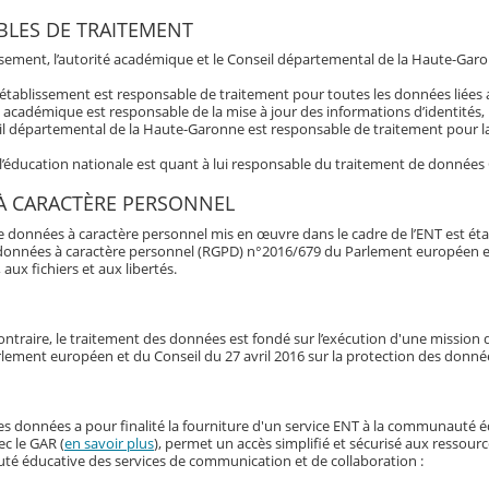
LES DE TRAITEMENT
issement, l’autorité académique et le Conseil départemental de la Haute-Garo
’établissement est responsable de traitement pour toutes les données liée
é académique est responsable de la mise à jour des informations d’identités,
l départemental de la Haute-Garonne est responsable de traitement pour la 
 l’éducation nationale est quant à lui responsable du traitement de données
À CARACTÈRE PERSONNEL
e données à caractère personnel mis en œuvre dans le cadre de l’ENT est éta
données à caractère personnel (RGPD) n°2016/679 du Parlement européen et du 
 aux fichiers et aux libertés.
ontraire, le traitement des données est fondé sur l’exécution d'une mission d'
lement européen et du Conseil du 27 avril 2016 sur la protection des donné
es données a pour finalité la fourniture d'un service ENT à la communauté 
ec le GAR (
en savoir plus
), permet un accès simplifié et sécurisé aux ressour
é éducative des services de communication et de collaboration :