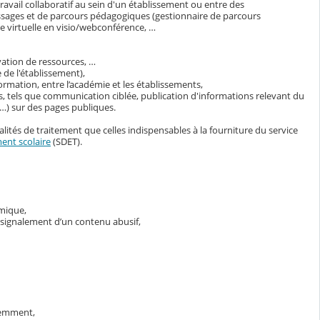
avail collaboratif au sein d'un établissement ou entre des
ssages et de parcours pédagogiques (gestionnaire de parcours
 virtuelle en visio/webconférence, …
vation de ressources, …
 de l'établissement),
ormation, entre l’académie et les établissements,
s, tels que communication ciblée, publication d'informations relevant du
s…) sur des pages publiques.
lités de traitement que celles indispensables à la fourniture du service
ent scolaire
(SDET).
émique,
e signalement d’un contenu abusif,
demment,