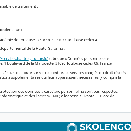
onsable de traitement :
 académique :
académie de Toulouse - CS 87703 - 31077 Toulouse cedex 4
il départemental de la Haute-Garonne :
//services.haute-garonne.fr/
rubrique « Données personnelles »
e, 1 boulevard de la Marquette, 31090 Toulouse cedex 09, France
n. En cas de doute sur votre identité, les services chargés du droit d’accès
ations supplémentaires qui leur apparaissent nécessaires, y compris la
protection des données à caractère personnel ne sont pas respectés,
nformatique et des libertés (CNIL) à l’adresse suivante : 3 Place de