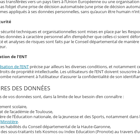
as transférées vers un pays tiers à l’Union Européenne ou une organisation 
as l’objet d’une prise de décision automatisée (une prise de décision automat
hmes appliqués à ses données personnelles, sans qu’aucun être humain n’int
curité
écurité techniques et organisationnelles sont mises en place par les Responsa
 des données à caractère personnel afin d’empêcher que celles-ci soient déf
té et analyses de risques sont faits par le Conseil départemental de manière r
eur.
ation de l’ENT
lisation de l’ENT
précise par ailleurs les diverses conditions, et notamment ce
roits de propriété intellectuelle. Les utilisateurs de l’ENT doivent souscrir
ncombe notamment à l’utilisateur d'assurer la confidentialité de son identif
IRES DES DONNÉES
s de vos données sont, dans la limite de leur besoin d’en connaître :
sement scolaire,
at de l’académie de Toulouse,
ère de l’Éducation nationale, de la Jeunesse et des Sports, notamment dans
u
Ministère
.
ces habilités du Conseil départemental de la Haute-Garonne,
 des sous-traitants tels Kosmos ou Index Education (Pronote) au travers d’u