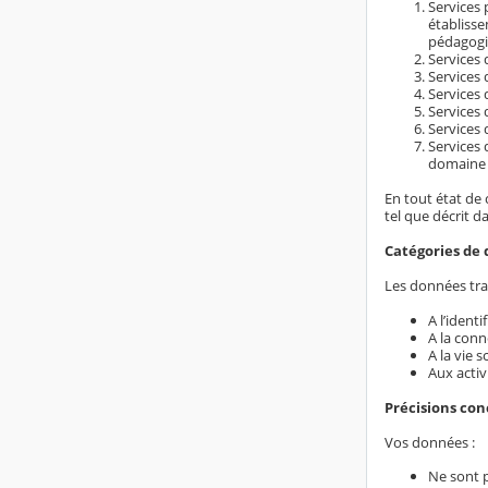
Services 
établiss
pédagogi
Services d
Services 
Services 
Services 
Services 
Services 
domaine é
En tout état de 
tel que décrit d
Catégories de 
Les données trai
A l’ident
A la conn
A la vie s
Aux activ
Précisions co
Vos données :
Ne sont 