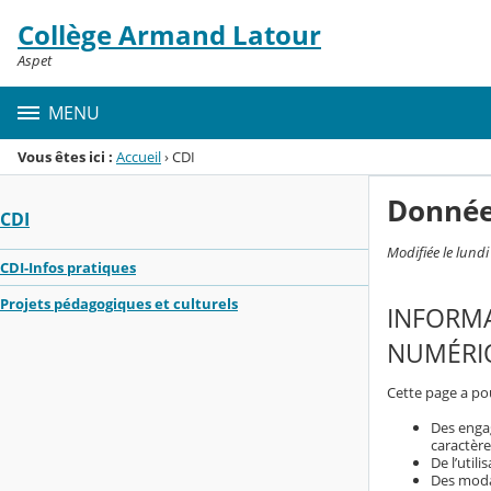
Panneau de gestion des cookies
Collège Armand Latour
Menu de la rubrique
Contenu
Aspet
MENU
Vous êtes ici :
Accueil
›
CDI
Donnée
CDI
Modifiée le lund
CDI-Infos pratiques
Projets pédagogiques et culturels
INFORMA
NUMÉRIQ
Cette page a pou
Des enga
caractère
De l’util
Des modal