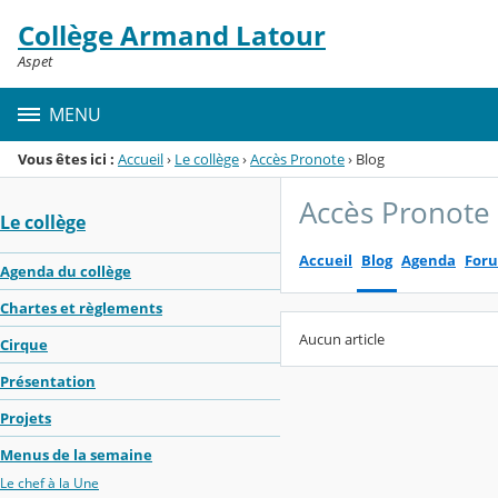
Panneau de gestion des cookies
Collège Armand Latour
Menu de la rubrique
Contenu
Aspet
MENU
Vous êtes ici :
Accueil
›
Le collège
›
Accès Pronote
›
Blog
Accès Pronote
Le collège
Accueil
Blog
Agenda
For
Agenda du collège
Chartes et règlements
Aucun article
Cirque
Présentation
Projets
Menus de la semaine
Le chef à la Une