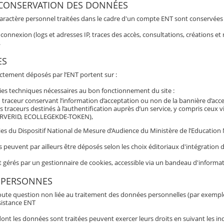
 CONSERVATION DES DONNÉES
aractère personnel traitées dans le cadre d'un compte ENT sont conservées po
connexion (logs et adresses IP, traces des accès, consultations, créations 
.
ES
ectement déposés par l’ENT portent sur :
ies techniques nécessaires au bon fonctionnement du site :
 traceur conservant l’information d’acceptation ou non de la bannière d’acc
s traceurs destinés à l’authentification auprès d’un service, y compris ceux 
RVERID, ECOLLEGEKDE-TOKEN),
es du Dispositif National de Mesure d’Audience du Ministère de l’Education N
s peuvent par ailleurs être déposés selon les choix éditoriaux d'intégratio
t gérés par un gestionnaire de cookies, accessible via un bandeau d'informat
 PERSONNES
oute question non liée au traitement des données personnelles (par exemple b
sistance ENT
nt les données sont traitées peuvent exercer leurs droits en suivant les ind