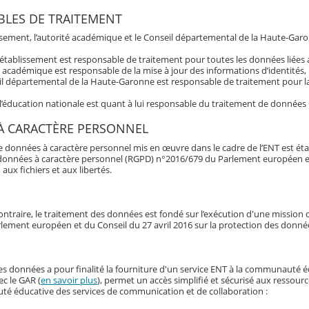
LES DE TRAITEMENT
issement, l’autorité académique et le Conseil départemental de la Haute-Garo
’établissement est responsable de traitement pour toutes les données liée
é académique est responsable de la mise à jour des informations d’identités,
l départemental de la Haute-Garonne est responsable de traitement pour la 
 l’éducation nationale est quant à lui responsable du traitement de données
À CARACTÈRE PERSONNEL
e données à caractère personnel mis en œuvre dans le cadre de l’ENT est éta
données à caractère personnel (RGPD) n°2016/679 du Parlement européen et du 
 aux fichiers et aux libertés.
ontraire, le traitement des données est fondé sur l’exécution d'une mission d'
lement européen et du Conseil du 27 avril 2016 sur la protection des donné
es données a pour finalité la fourniture d'un service ENT à la communauté 
ec le GAR (
en savoir plus
), permet un accès simplifié et sécurisé aux ressour
é éducative des services de communication et de collaboration :