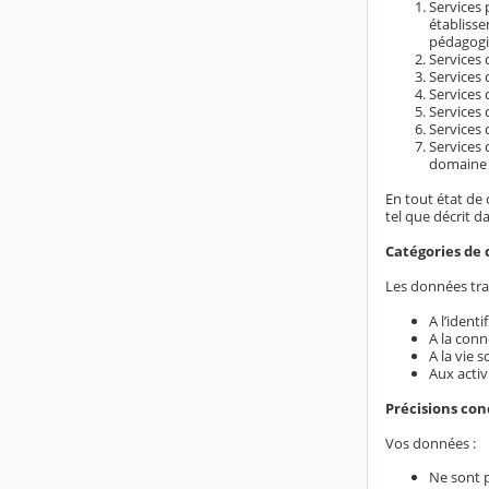
Services 
établiss
pédagogi
Services d
Services 
Services 
Services 
Services 
Services 
domaine é
En tout état de 
tel que décrit d
Catégories de 
Les données trai
A l’ident
A la conn
A la vie s
Aux activ
Précisions co
Vos données :
Ne sont 