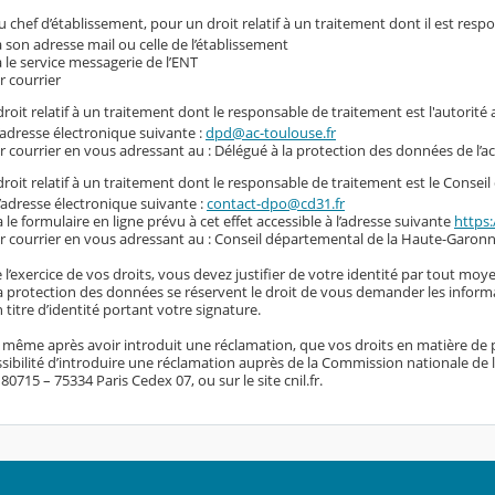
 chef d’établissement, pour un droit relatif à un traitement dont il est resp
a son adresse mail ou celle de l’établissement
a le service messagerie de l’ENT
r courrier
roit relatif à un traitement dont le responsable de traitement est l'autorité
l’adresse électronique suivante :
dpd@ac-toulouse.fr
r courrier en vous adressant au : Délégué à la protection des données de l’
roit relatif à un traitement dont le responsable de traitement est le Conse
l’adresse électronique suivante :
contact-dpo@cd31.fr
a le formulaire en ligne prévu à cet effet accessible à l’adresse suivante
https:
r courrier en vous adressant au : Conseil départemental de la Haute-Garonn
 l’exercice de vos droits, vous devez justifier de votre identité par tout moye
 la protection des données se réservent le droit de vous demander les inform
titre d’identité portant votre signature.
, même après avoir introduit une réclamation, que vos droits en matière de 
sibilité d’introduire une réclamation auprès de la Commission nationale de l’i
0715 – 75334 Paris Cedex 07, ou sur le site cnil.fr.