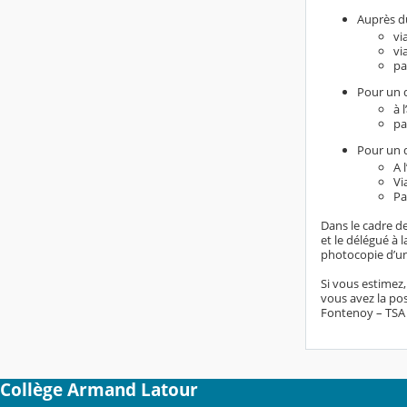
Auprès du
vi
vi
pa
Pour un d
à 
pa
Pour un d
A 
Vi
Pa
Dans le cadre de
et le délégué à
photocopie d’un 
Si vous estimez
vous avez la pos
Fontenoy – TSA 8
Collège Armand Latour