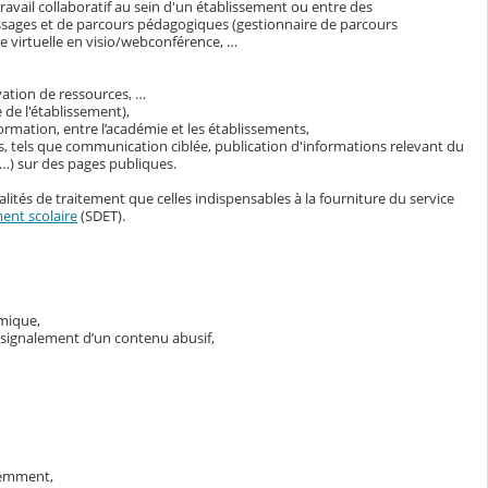
avail collaboratif au sein d'un établissement ou entre des
ssages et de parcours pédagogiques (gestionnaire de parcours
 virtuelle en visio/webconférence, …
vation de ressources, …
 de l'établissement),
ormation, entre l’académie et les établissements,
s, tels que communication ciblée, publication d'informations relevant du
s…) sur des pages publiques.
lités de traitement que celles indispensables à la fourniture du service
ent scolaire
(SDET).
émique,
e signalement d’un contenu abusif,
demment,