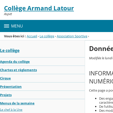
Panneau de gestion des cookies
Collège Armand Latour
Menu de la rubrique
Contenu
Aspet
MENU
Vous êtes ici :
Accueil
›
Le collège
›
Association Sportive
›
Donnée
Le collège
Modifiée le lund
Agenda du collège
Chartes et règlements
INFORMA
Cirque
NUMÉRIQ
Présentation
Cette page a pou
Projets
Des enga
caractère
Menus de la semaine
De l’util
Le chef à la Une
Des modal