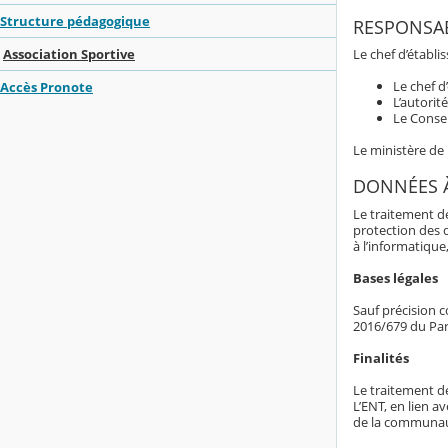
Structure pédagogique
RESPONSAB
Le chef d’établ
Association Sportive
Le chef d
Accès Pronote
L’autorit
Le Consei
Le ministère de
DONNÉES 
Le traitement d
protection des 
à l’informatique,
Bases légales
Sauf précision c
2016/679 du Par
Finalités
Le traitement d
L’ENT, en lien av
de la communaut