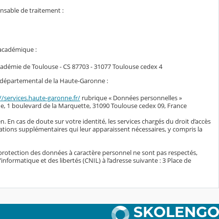
onsable de traitement :
 académique :
académie de Toulouse - CS 87703 - 31077 Toulouse cedex 4
il départemental de la Haute-Garonne :
//services.haute-garonne.fr/
rubrique « Données personnelles »
e, 1 boulevard de la Marquette, 31090 Toulouse cedex 09, France
n. En cas de doute sur votre identité, les services chargés du droit d’accès
ations supplémentaires qui leur apparaissent nécessaires, y compris la
protection des données à caractère personnel ne sont pas respectés,
nformatique et des libertés (CNIL) à l’adresse suivante : 3 Place de