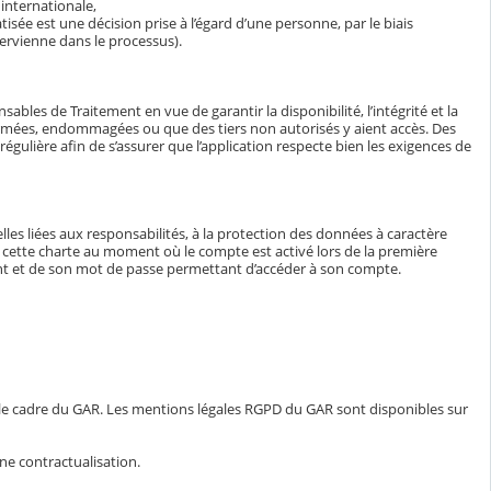
internationale,
isée est une décision prise à l’égard d’une personne, par le biais
ervienne dans le processus).
bles de Traitement en vue de garantir la disponibilité, l’intégrité et la
ormées, endommagées ou que des tiers non autorisés y aient accès. Des
égulière afin de s’assurer que l’application respecte bien les exigences de
lles liées aux responsabilités, à la protection des données à caractère
e à cette charte au moment où le compte est activé lors de la première
iant et de son mot de passe permettant d’accéder à son compte.
 le cadre du GAR. Les mentions légales RGPD du GAR sont disponibles sur
ne contractualisation.