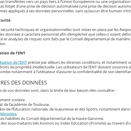
as transférées vers un pays tiers à l’Union Européenne ou une organisation 
as l’objet d’une prise de décision automatisée (une prise de décision automat
hmes appliqués à ses données personnelles, sans qu’aucun être humain n’int
curité
écurité techniques et organisationnelles sont mises en place par les Responsa
 des données à caractère personnel afin d’empêcher que celles-ci soient déf
té et analyses de risques sont faits par le Conseil départemental de manière r
eur.
ation de l’ENT
lisation de l’ENT
précise par ailleurs les diverses conditions, et notamment ce
roits de propriété intellectuelle. Les utilisateurs de l’ENT doivent souscrir
ncombe notamment à l’utilisateur d'assurer la confidentialité de son identif
IRES DES DONNÉES
s de vos données sont, dans la limite de leur besoin d’en connaître :
sement scolaire,
at de l’académie de Toulouse,
ère de l’Éducation nationale, de la Jeunesse et des Sports, notamment dans
u
Ministère
.
ces habilités du Conseil départemental de la Haute-Garonne,
 des sous-traitants tels Kosmos ou Index Education (Pronote) au travers d’u