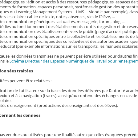
pédagogiques : édition et accès à des ressources pédagogiques, espaces de tr
ements de formation, espaces personnels, systèmes de gestion des apprenti
ques ou Learning Management System -- LMS -- Moodle par exemple), classe
e vie scolaire : cahier de texte, notes, absences, vie de l'élève, …
de communication génériques : actualités, messagerie, forum, blog, …
dédiés au fonctionnement des établissements : outils de gestion et de réser
de communication des établissements vers le public (page d'accueil publique
de communication spécifiques entre la collectivité et les établissements de f
de communication spécifiques des collectivités et des autorités académique
ducatif (par exemple informations sur les transports, les manuels scolaire
cause les données transmises ne peuvent pas être utilisées pour d’autres fina
ans le
Schéma Directeur des Espaces Numériques de Travail pour l'enseignem
données traitées
tées peuvent être relatives :
ification de l'utilisateur sur la base des données délivrées par l’autorité acad
exion et à la navigation (traces), ainsi qu’au contenu des échanges en cas d
colaire,
ités d'enseignement (productions des enseignants et des élèves).
ncernant les données
pas vendues ou utilisées pour une finalité autre que celles évoquées précé