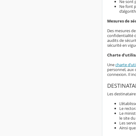
Ne sont p
Ne font p
d’algorit
Mesures de sé
Des mesures de s
confidentialité
audits de sécuri
sécurité en vigu
Charte d’utilis
Une
charte d’uti
personnel, aux d
connexion. Il i
DESTINATA
Les destinataire
L’établis
Le rector
Le minist
le site d
Les servi
Ainsi que